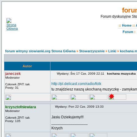
foru
Forum dyskusyjne Sto
::
Home
::
Forum
:
forum witryny slowianki.org Strona Główna
»
Stowarzyszenie
»
Linki
»
kochana 
Autor
janeczek
Wysłany: Śro 17 Cze, 2009 22:11
kochana muzyczka
Moderator
http://pl.delicast.com/radio/folk
Członek ZPiT: tak
Posty: 31
tu znajdziesz naszą ukochaną muzyczkę - zamykamy
krzysztofniewiara
Wysłany: Pon 22 Cze, 2009 13:33
Moderator
Jasiu Dziekujemy!!!
Członek ZPiT: tak
Posty: 135
_________________
Krzych