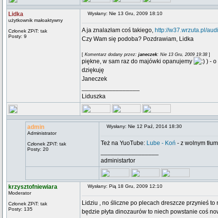
Lidka
Wysłany: Nie 13 Gru, 2009 18:10
użytkownik małoaktywny
A ja znalazłam coś takiego,
http://w37.wrzuta.pl/a
Członek ZPiT: tak
Posty: 9
Czy Wam się podoba? Pozdrawiam, Lidka
[
Komentarz dodany przez:
janeczek
: Nie 13 Gru, 2009 19:38
]
piękne, w sam raz do majówki opanujemy
) - o
dziękuję
Janeczek
_________________
Liduszka
admin
Wysłany: Nie 12 Paź, 2014 18:30
Administrator
Też na YuoTube:
Lube - Koń
- z wolnym tłu
Członek ZPiT: tak
Posty: 20
_________________
administartor
krzysztofniewiara
Wysłany: Pią 18 Gru, 2009 12:10
Moderator
Lidziu , no śliczne po plecach dreszcze przynieś t
Członek ZPiT: tak
Posty: 135
będzie płyta dinozaurów to niech powstanie coś n