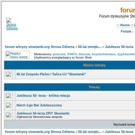
foru
Forum dyskusyjne Sto
::
Home
::
Forum
:
forum witryny slowianki.org Strona Główna
»
55-lat minęło...
»
Jubileusz 55-lecia
Moderatorzy:
janeczek
,
SWiPS
,
Danusia
,
krzysztofniewiara
,
ZygAdamkie
Użytkownicy przeglądający to forum: Brak
Ważne tematy
65 lat Zespołu Pieśni i Tańca UJ "Słowianki"
Tematy
Jubileusz 55- lecia - krótka relacja
Niech żyje Bal Jubileuszowy
Jubileusz 55-lecia ZPiT Słowianki
Ogłoszenie kierownictwa zespołu
Wyświetl temat
forum witryny slowianki.org Strona Główna
»
55-lat minęło...
»
Jubileusz 55-lecia