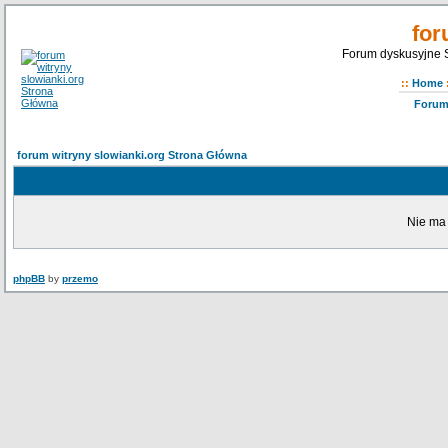
for
Forum dyskusyjne S
::
Home
Foru
forum witryny slowianki.org Strona Główna
Nie ma
phpBB
by
przemo