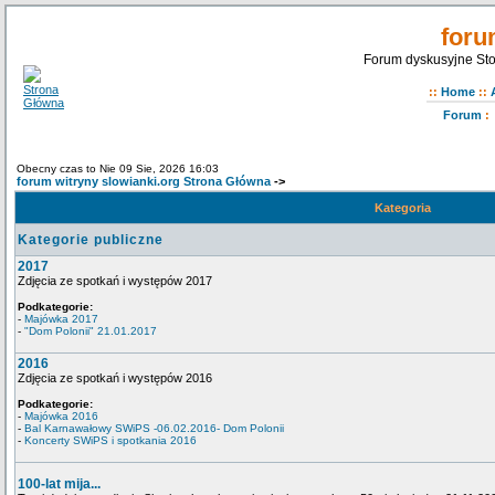
foru
Forum dyskusyjne Sto
::
Home
::
Forum
:
Obecny czas to Nie 09 Sie, 2026 16:03
forum witryny slowianki.org Strona Główna
->
Kategoria
Kategorie publiczne
2017
Zdjęcia ze spotkań i występów 2017
Podkategorie:
-
Majówka 2017
-
"Dom Polonii" 21.01.2017
2016
Zdjęcia ze spotkań i występów 2016
Podkategorie:
-
Majówka 2016
-
Bal Karnawałowy SWiPS -06.02.2016- Dom Polonii
-
Koncerty SWiPS i spotkania 2016
100-lat mija...