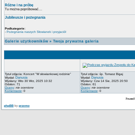
Różne i na próbę
Tu można popróbować....
Jubileusze i pożegnania
Podkategorie:
-
Pożegnania naszych Słowianek i przyjaciół
Galerie użytkowników
»
Twoja prywatna galeria
Tytuł zdjęcia: Koncert "W słowiankowej rodzinie"
Tytuł zdjęcia: śp. Tomasz Bigaj
Danusia
Danusia
Wysłał:
Wysłał:
Wysłany: Wto 30 Wrz, 2025 10:32
Wysłany: Czw 14 Sie, 2025 20:50
Odsłon: 71
Odsłon: 61
Oceny
:
nie ocenione
Oceny
:
nie ocenione
Komentarze
: 0
Komentarze
: 0
Powered 
phpBB
by
przemo