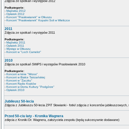
Zdjęcia ze spotkań i występów 2012
Podkategorie:
-
Majówka 2012
-
Opłatek 2012
-
Koncert "Prasłowianek" w Olkuszu
-
Koncert "Prasłowianek" Kopalni Soli w Wieliczce
2011
Zdjęcia ze spotkań i występów 2011
Podkategorie:
-
Majówka 2011
-
Opłatek 2011
-
Występ w Olkuszu
-
Koncert w "Loch Camelot"
2010
Zdjęcia ze spotkań SWiPS i występów Prasłowianek 2010
Podkategorie:
-
Koncert w kinie "Wrzos"
-
Koncert w Białce Tatrzańskiej
-
Koncert w "Żaczku"
-
Koncert Radio Kraków
-
Koncert w Domu Kultury "Podgórze"
-
Opłatek 2010
Jubileusz 50-lecia
Zdjęcia z Jubileuszu 50-lecia ZPiT Słowianki - fotki/ zdjęcia z koncertów jubileuszowych,
Przed 50-ciu laty - Kronika Wagnera
zdięcia z Kroniki Dr. Wagnera, założyciela zespołu (będą sukcesywnie dodawane)