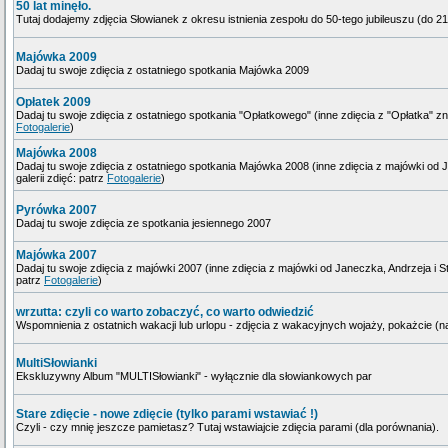
50 lat minęło.
Tutaj dodajemy zdjęcia Słowianek z okresu istnienia zespołu do 50-tego jubileuszu (do 21
Majówka 2009
Dadaj tu swoje zdięcia z ostatniego spotkania Majówka 2009
Opłatek 2009
Dadaj tu swoje zdięcia z ostatniego spotkania "Opłatkowego" (inne zdięcia z "Opłatka" znaj
Fotogalerie
)
Majówka 2008
Dadaj tu swoje zdięcia z ostatniego spotkania Majówka 2008 (inne zdięcia z majówki od J
galerii zdięć: patrz
Fotogalerie
)
Pyrówka 2007
Dadaj tu swoje zdięcia ze spotkania jesiennego 2007
Majówka 2007
Dadaj tu swoje zdięcia z majówki 2007 (inne zdięcia z majówki od Janeczka, Andrzeja i Sta
patrz
Fotogalerie
)
wrzutta: czyli co warto zobaczyć, co warto odwiedzić
Wspomnienia z ostatnich wakacji lub urlopu - zdjęcia z wakacyjnych wojaży, pokażcie (n
MultiSłowianki
Ekskluzywny Album "MULTISłowianki" - wyłącznie dla słowiankowych par
Stare zdięcie - nowe zdięcie (tylko parami wstawiać !)
Czyli - czy mnię jeszcze pamietasz? Tutaj wstawiajcie zdięcia parami (dla porównania).